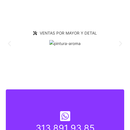
VENTAS POR MAYOR Y DETAL
313 891 93 85
313 891 9835