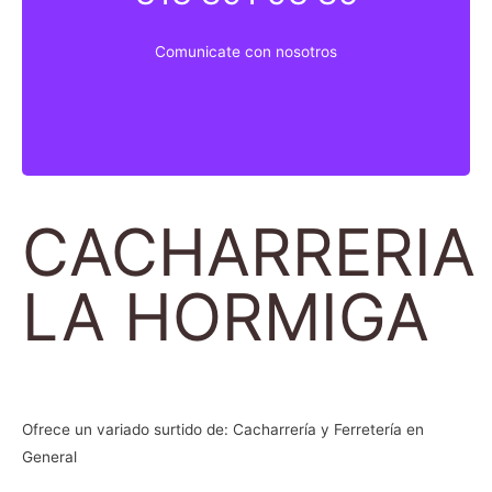
Comunicate con nosotros
Comunicate con nosotros
CACHARRERIA
LA HORMIGA
Ofrece un variado surtido de: Cacharrería y Ferretería en
General