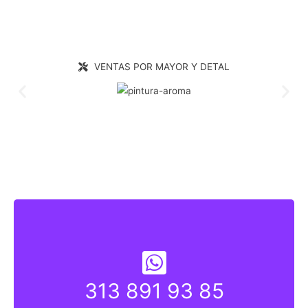
VENTAS POR MAYOR Y DETAL
313 891 93 85
313 891 9835