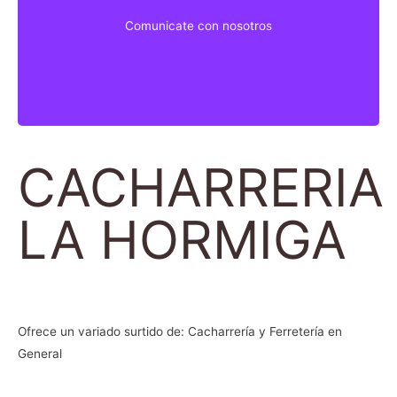
Comunicate con nosotros
Comunicate con nosotros
CACHARRERIA
LA HORMIGA
Ofrece un variado surtido de: Cacharrería y Ferretería en
General