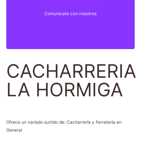
Comunicate con nosotros
Comunicate con nosotros
CACHARRERIA
LA HORMIGA
Ofrece un variado surtido de: Cacharrería y Ferretería en
General