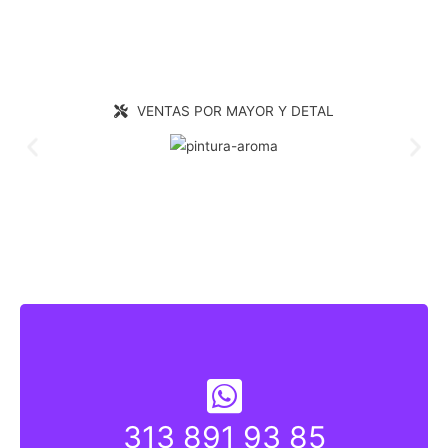
VENTAS POR MAYOR Y DETAL
313 891 93 85
313 891 9835