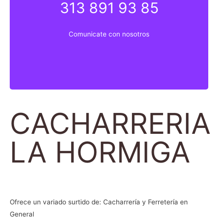
313 891 93 85
313 891 9835
Comunicate con nosotros
Comunicate con nosotros
CACHARRERIA
LA HORMIGA
Ofrece un variado surtido de: Cacharrería y Ferretería en
General