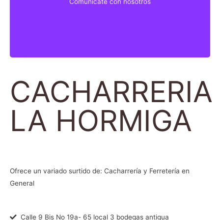
Comunicate con nosotros
Comunicate con nosotros
CACHARRERIA
LA HORMIGA
Ofrece un variado surtido de: Cacharrería y Ferretería en
General
Calle 9 Bis No 19a- 65 local 3 bodegas antigua