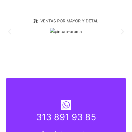
VENTAS POR MAYOR Y DETAL
313 891 93 85
313 891 9835