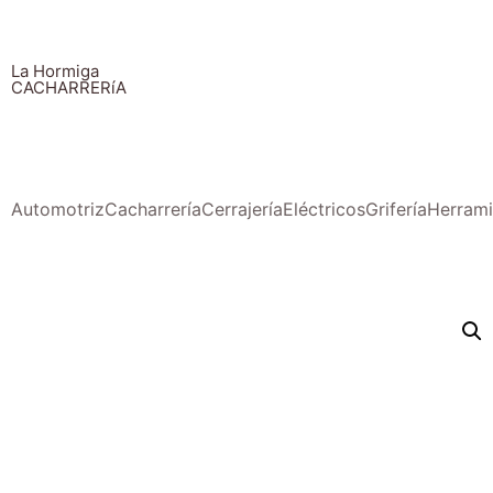
La Hormiga
CACHARRERíA
Automotriz
Cacharrería
Cerrajería
Eléctricos
Grifería
Herrami