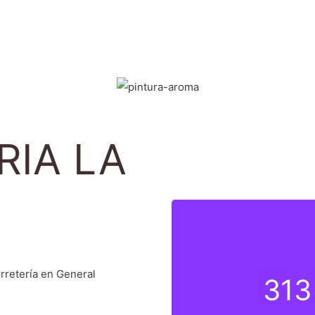
IA LA
erretería en General
313
313