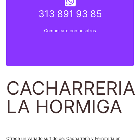
313 891 93 85
313 891 9835
Comunicate con nosotros
Comunicate con nosotros
CACHARRERIA
LA HORMIGA
Ofrece un variado surtido de: Cacharrería y Ferretería en