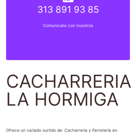
313 891 93 85
313 891 9835
Comunicate con nosotros
Comunicate con nosotros
CACHARRERIA
LA HORMIGA
Ofrece un variado surtido de: Cacharrería y Ferretería en