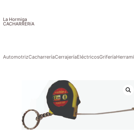
La Hormiga
CACHARRERíA
Automotriz
Cacharrería
Cerrajería
Eléctricos
Grifería
Herrami