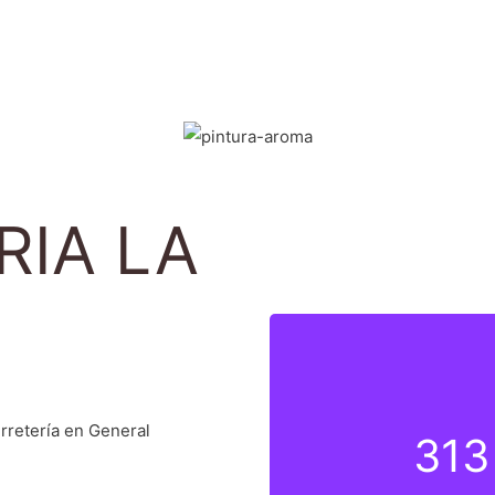
IA LA
erretería en General
313
313