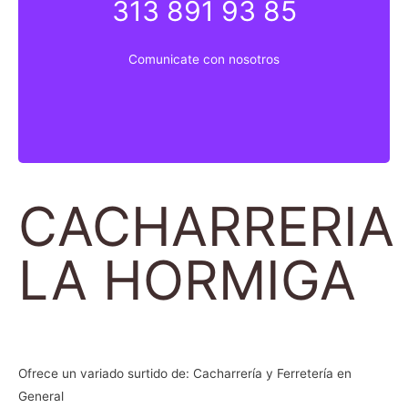
313 891 93 85
313 891 9835
Comunicate con nosotros
Comunicate con nosotros
CACHARRERIA
LA HORMIGA
Ofrece un variado surtido de: Cacharrería y Ferretería en
General